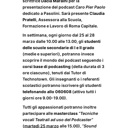
scrittrice
Dacia Maraini
per la
presentazione del podcast
Caro Pier Paolo
dedicato a Pasolini. Sarà presente
Claudia
Pratelli
, Assessora alla Scuola,
Formazione e Lavoro di Roma Capitale.
In settimana, ogni giorno dal 25 al 28
marzo dalle 10.00 alle 13.00, gli
studenti
delle scuole secondarie di I e II grado
(medie e superiori), potranno invece
scoprire il mondo dei podcast seguendo i
corsi base di podcasting
(della durata di 3
ore ciascuno), tenuti dai Tutor di
Technotown. Gli insegnanti o i referenti
scolastici potranno iscrivere gli studenti
telefonando allo 060608
(attivo tutti i
giorni ore 9.00-19.00).
Tutti gli appassionati potranno inoltre
partecipare alle
masterclass
“Tecniche
vocali Teatrali ad uso del Podcaster”
(
martedì 25 marzo
alle 15.00),
“Sound